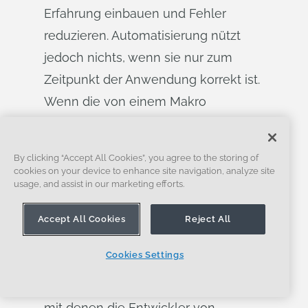
Erfahrung einbauen und Fehler
reduzieren. Automatisierung nützt
jedoch nichts, wenn sie nur zum
Zeitpunkt der Anwendung korrekt ist.
Wenn die von einem Makro
erstellten Funktionen nicht
aktualisiert werden, wenn sich das
By clicking “Accept All Cookies”, you agree to the storing of
Design ändert, sind sie von
cookies on your device to enhance site navigation, analyze site
usage, and assist in our marketing efforts.
begrenztem Nutzen.
Onshape löst dieses Problem mit
Accept All Cookies
Reject All
benutzerdefinierten Funktionen
, die
Cookies Settings
mit den Tools und der Open-Source-
Programmiersprache erstellt wurden,
mit denen die Entwickler von