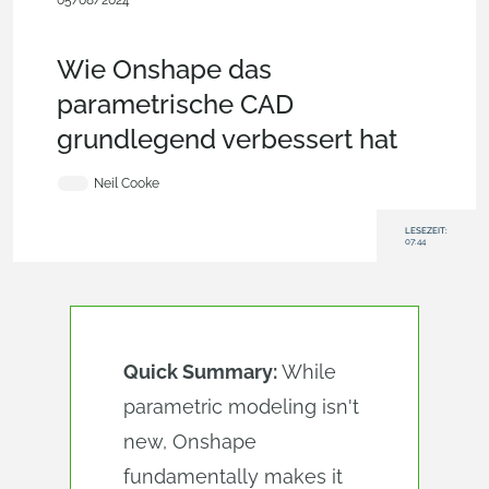
05/08/2024
Experte
werden,
Features,
Skizzen,
Blech,
Benutzerdefinierte
Funktionen,
Blog
Wie Onshape das
parametrische CAD
grundlegend verbessert hat
Neil Cooke
LESEZEIT:
07:44
Quick Summary:
While
parametric modeling isn't
new, Onshape
fundamentally makes it