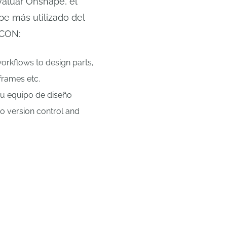
aluar Onshape, el
e más utilizado del
CON:
 workflows to design parts,
frames etc.
su equipo de diseño
 version control and