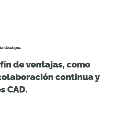
e Onshape.
nfín de ventajas, como
colaboración continua y
os CAD.