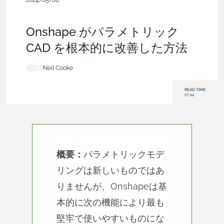
2024/05/08
エキスパートになる
、
フィーチャー
、
スケッチ
、
シートメタ
ル
、
カスタムフィーチャー
、
ブログ
Onshape がパラメトリック
CAD を根本的に改善した方法
Neil Cooke
READ TIME:
07:44
概要：
パラメトリックモデ
リングは新しいものではあ
りませんが、Onshapeは基
本的に次の機能により最も
堅牢で使いやすいものにな