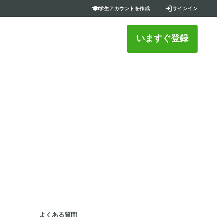
学生アカウントを作成
サインイン
いますぐ登録
統合
ームレスに Onshape を接続しましょ
よくある質問