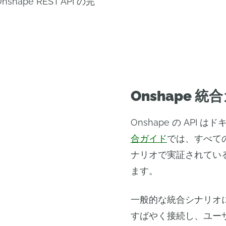
pe REST API の完
Onshape 統
Onshape の API
合ガイド
では、すべて
ナリオで実証されてい
ます。
一般的な統合シナリオには
すばやく接続し、ユー