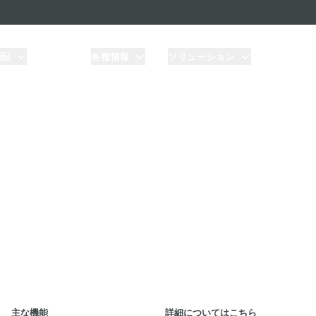
品]
価格
各種情報
ソリューション
nshape API の
を通じて、クラウド内の重要なビジネスプロセスに安全かつシ
う。
主な機能
詳細についてはこちら