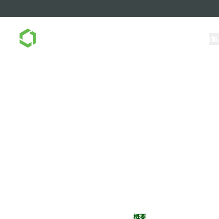
ONSHAPE を選ぶ理由
[製
O
オープン統合 (API) フレームワーク
概要