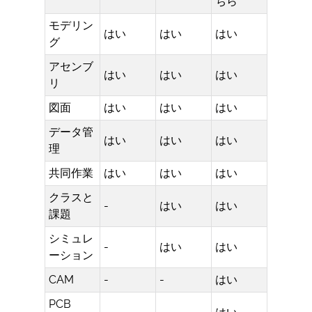
ちら
モデリン
はい
はい
はい
グ
アセンブ
はい
はい
はい
リ
図面
はい
はい
はい
データ管
はい
はい
はい
理
共同作業
はい
はい
はい
クラスと
-
はい
はい
課題
シミュレ
-
はい
はい
ーション
CAM
-
-
はい
PCB