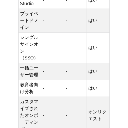
-
-
はい
Studio
プライベ
ートドメ
-
-
はい
イン
シングル
サインオ
-
-
はい
ン
（SSO）
一括ユー
-
-
はい
ザー管理
教育者向
-
-
はい
け分析
カスタマ
イズされ
オンリク
たオンボ
-
-
エスト
ーディン