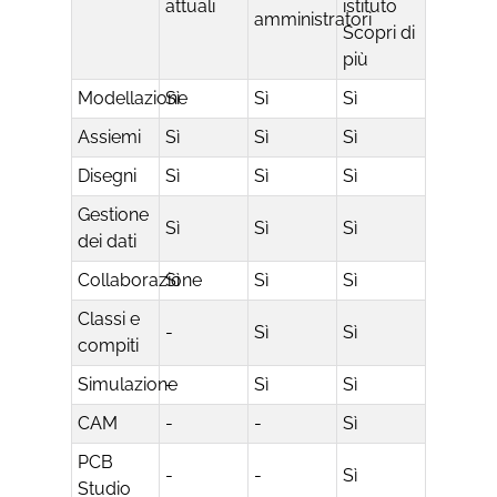
attuali
istituto
amministratori
Scopri di
più
Modellazione
Sì
Sì
Sì
Assiemi
Sì
Sì
Sì
Disegni
Sì
Sì
Sì
Gestione
Sì
Sì
Sì
dei dati
Collaborazione
Sì
Sì
Sì
Classi e
-
Sì
Sì
compiti
Simulazione
-
Sì
Sì
CAM
-
-
Sì
PCB
-
-
Sì
Studio