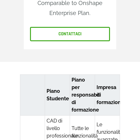
Comparable to Onshape
Enterprise Plan.
CONTATTACI
Piano
per
Impresa
Piano
responsabili
di
Studente
di
formazione
formazione
CAD di
Le
livello
Tutte le
funzionalità
professionale
funzionalità
avanzate