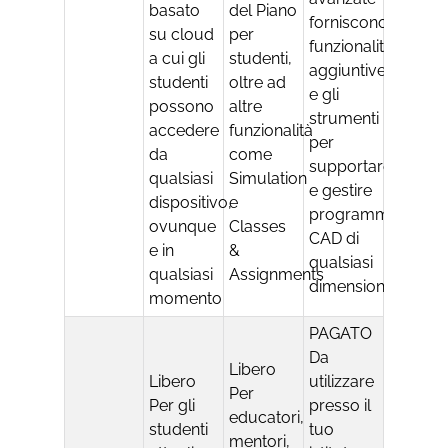
basato
del Piano
forniscono
su cloud
per
funzionalità
a cui gli
studenti,
aggiuntive
studenti
oltre ad
e gli
possono
altre
strumenti
accedere
funzionalità
per
da
come
supportare
qualsiasi
Simulation
e gestire
dispositivo,
e
programmi
ovunque
Classes
CAD di
e in
&
qualsiasi
qualsiasi
Assignments
dimensione
momento
PAGATO
Da
Libero
Libero
utilizzare
Per
Per gli
presso il
educatori,
studenti
tuo
mentori,