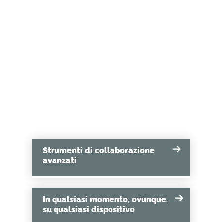
aiutano a dare priorità alle esigenze
dei clienti, ridurre gli errori di
produzione e migliorare le relazioni
con i fornitori.
Strumenti di collaborazione
avanzati
In qualsiasi momento, ovunque,
su qualsiasi dispositivo