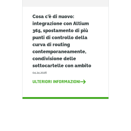
Cosa c'è di nuovo:
integrazione con Altium
365, spostamento di più
punti di controllo della
curva di routing
contemporaneamente,
condivisione delle
sottocartelle con ambito
04.24.2026
ULTERIORI INFORMAZIONI
Porta i tuoi prodotti sul mercato con
maggiore rapidità, sicurezza ed efficienza.