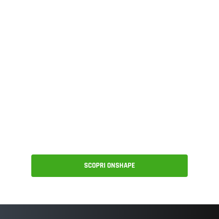
Approva i progetti CAD
ovunque ti trovi, in
pochi secondi, con la
gestione delle versioni
nell'app mobile
Onshape.
SCOPRI ONSHAPE