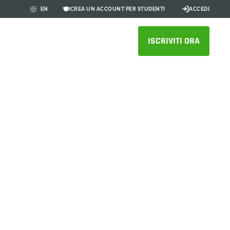
CREA UN ACCOUNT PER STUDENTI
ACCEDI
EN
ISCRIVITI ORA
e per una
tipo agile
 più velocemente con il CAD
one