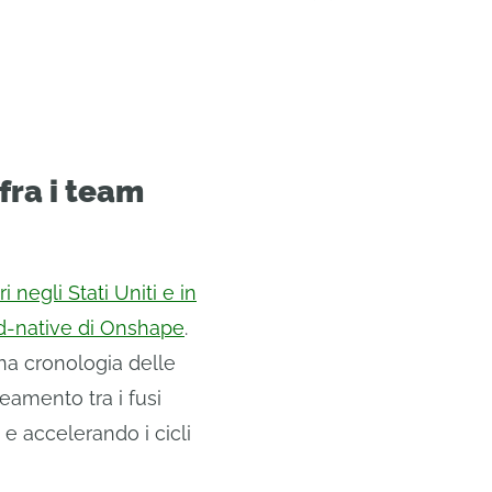
fra i team
 negli Stati Uniti e in
ud-native di Onshape
.
na cronologia delle
eamento tra i fusi
e e accelerando i cicli