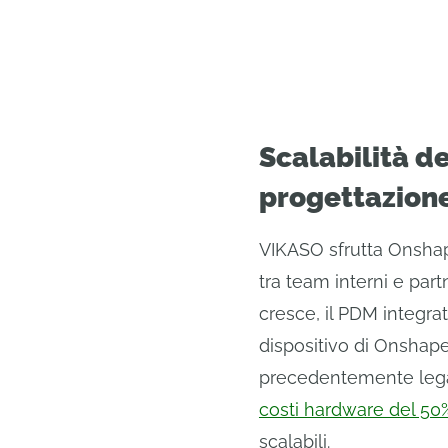
Scalabilità d
progettazion
VIKASO sfrutta Onshap
tra team interni e par
cresce, il PDM integra
dispositivo di Onshap
precedentemente legat
costi hardware del 50
scalabili.