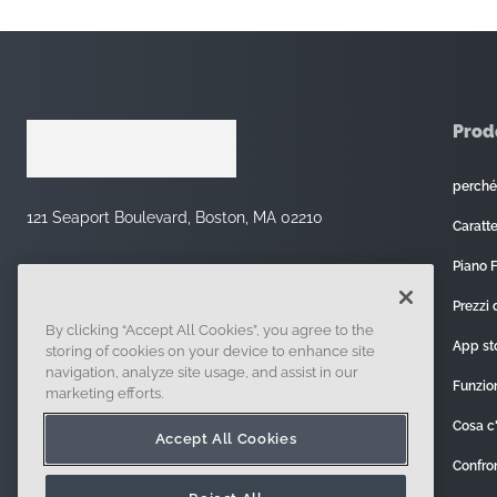
Prod
perch
121 Seaport Boulevard, Boston, MA 02210
Caratte
Piano 
Prezzi 
By clicking “Accept All Cookies”, you agree to the
App st
storing of cookies on your device to enhance site
navigation, analyze site usage, and assist in our
Funzio
marketing efforts.
Cosa c
Accept All Cookies
Confro