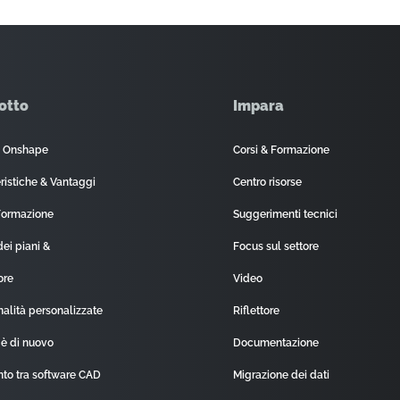
otto
Impara
é Onshape
Corsi & Formazione
ristiche & Vantaggi
Centro risorse
Formazione
Suggerimenti tecnici
dei piani &
Focus sul settore
ore
Video
nalità personalizzate
Riflettore
'è di nuovo
Documentazione
nto tra software CAD
Migrazione dei dati