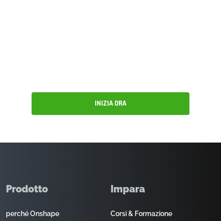
Ripeti.
Diventa più agile oggi
con la gestione delle
versioni in stile github.
INIZIA ORA
Prodotto
Impara
perché Onshape
Corsi & Formazione