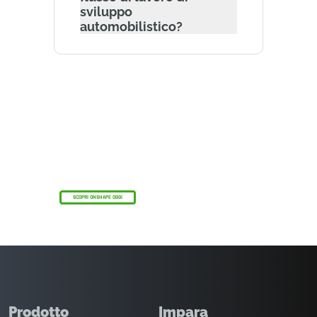
sviluppo
automobilistico?
Il programma Onshape Discovery
Scopri come professionisti CAD qualificati
possono ottenere Onshape Professional per un
massimo di 6 mesi, senza alcun costo!
SCOPRI ONSHAPE OGGI
Prodotto
Impara