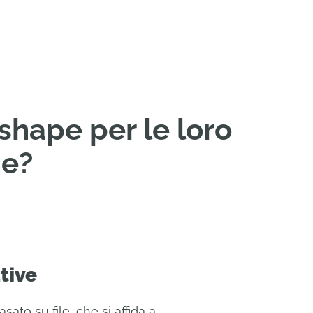
nshape per le loro
ne?
tive
sato su file, che si affida a