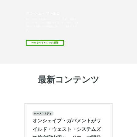
オンシェイプ MBD
モデルベース定義により、寸法、公差、製造デー
タが 3D モデル内に保存されるため、チーム全体が
信頼できる唯一の情報源に基づいて作業できま
す。
MBD を今すぐロック解除
最新コンテンツ
ケーススタディ
オンシェイプ・ガバメントがワ
イルド・ウェスト・システムズ