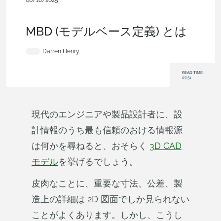
06/18/2025
エキスパートになる
,
コラボレーション
,
コマーシャル
(Pro/Standard)
,
Enterprise
,
ブログ
MBD (モデルベース定義) とは
Darren Henry
READ TIME:
07:51
現代のエンジニアや製品設計者に、設
計情報のうち最も信頼のおける情報源
は何かを尋ねると、おそらく
3D CAD
モデル
を挙げるでしょう。
皮肉なことに、重要な寸法、公差、製
造上の詳細は 2D 図面でしか見られない
ことがよくあります。しかし、こうし