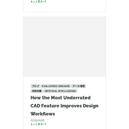
もっと見る
ブログ
EVALUATING ONSHAPE
データ管理
共同作業
ARTIFICIAL INTELLIGENCE
How the Most Underrated
CAD Feature Improves Design
Workflows
07.09.2026
もっと見る