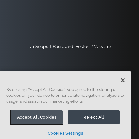
121 Seaport Boulevard, Boston, MA 02210
By clicking “Accept All Cookies”, you agree to the storing of
cookies on your device to enhance site navigation, analyze site
usage, and assist in our marketing efforts.
サインアップ
セキュリティ
リーガル
クッキー設定
プライバシーセンター
Accept All Cookies
Reject All
Cookies Settings
© 2014-現在。オンシェイプ