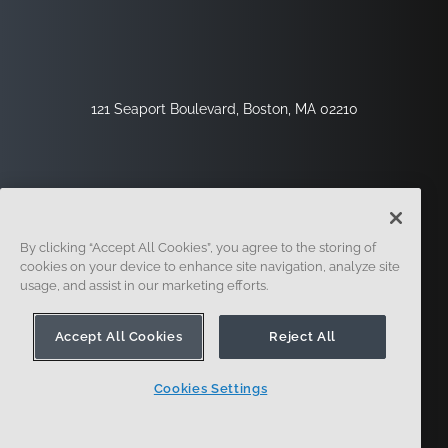
121 Seaport Boulevard, Boston, MA 02210
By clicking “Accept All Cookies”, you agree to the storing of
cookies on your device to enhance site navigation, analyze site
usage, and assist in our marketing efforts.
サインアップ
セキュリティ
リーガル
クッキー設定
プライバシーセンター
Accept All Cookies
Reject All
Cookies Settings
© 2014-現在。オンシェイプ