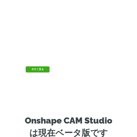
CAM Studio 登場!
オンデマンドのオンラインセミナーを視聴して、
Onshape 史上最も要望の多かった機能の 1 つを詳
しくご覧ください。
今すぐ見る
Onshape CAM Studio
は現在ベータ版です