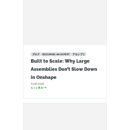
ブログ
BECOMING AN EXPERT
アセンブリ
Built to Scale: Why Large
Assemblies Don’t Slow Down
in Onshape
07.16.2026
もっと見る