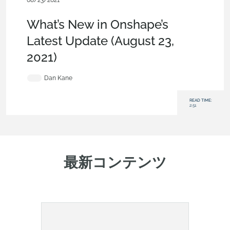
08/23/2021
News from Onshape @ PTC
,
What's New
What’s New in Onshape’s
Latest Update (August 23,
2021)
Dan Kane
READ TIME:
2:51
最新コンテンツ