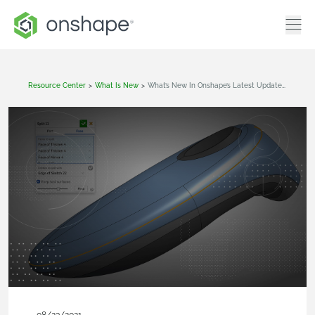
Resource Center
>
What Is New
>
What’s New In Onshape’s Latest Update (August 23, 2021)