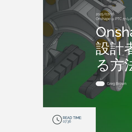
2025/07/18
Onshape @ PTC 
Onsh
設計者
る方
Greg Brown
READ TIME:
07:36