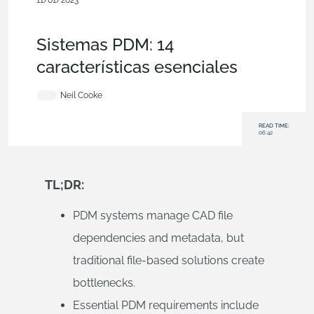
11/01/2023
Convertirse en un
experto,
Documentos,
Comercial
(Pro/Standard),
Empresarial,
Blog
Sistemas PDM: 14
características esenciales
Neil Cooke
READ TIME:
06:42
TL;DR:
PDM systems manage CAD file
dependencies and metadata, but
traditional file-based solutions create
bottlenecks.
Essential PDM requirements include