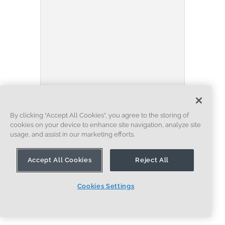
BLOG
EVALUATING ONSHAPE
By clicking “Accept All Cookies”, you agree to the storing of
ADMINISTRACIÓN DE DATOS
COLABORACIÓN
cookies on your device to enhance site navigation, analyze site
ARTIFICIAL INTELLIGENCE
usage, and assist in our marketing efforts.
How the Most Underrated
CAD Feature Improves Design
Accept All Cookies
Reject All
Workflows
07.09.2026
Cookies Settings
MÁS INFORMACIÓN