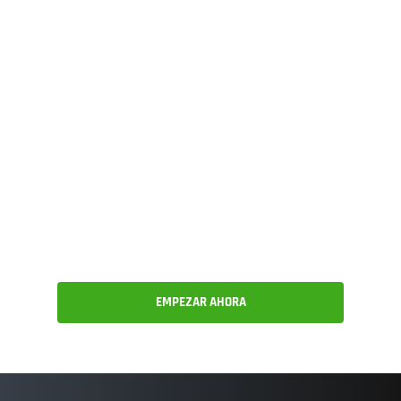
Obtenga todo lo
anterior y mucho más.
¡Pruebe Onshape hoy
mismo!
EMPEZAR AHORA