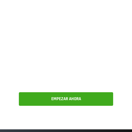
los usuarios pueden
acelerar el tiempo de
salida al mercado con
vistas personalizadas y
actualizaciones en
tiempo real
EMPEZAR AHORA