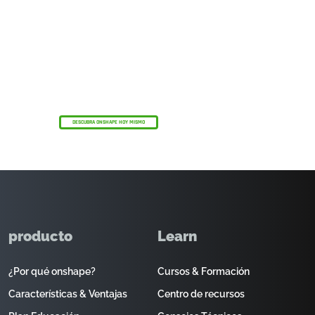
El programa Onshape Discovery
Descubra cómo los profesionales de CAD
cualificados pueden obtener Onshape
Professional durante un máximo de 6 meses,
¡sin coste alguno!
DESCUBRA ONSHAPE HOY MISMO
producto
Learn
¿Por qué onshape?
Cursos & Formación
Características & Ventajas
Centro de recursos