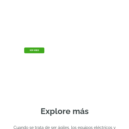
Pódcast sobre PCB Studio
Mire el pódcast sobre PCB Studio y conozca la
historia del intercambio de datos entre MCAD y
ECAD de la mano del pionero Rob Lacey.
VER VIDEO
Explore más
Cuando se trata de ser ágiles, los equipos eléctricos y