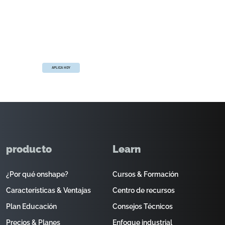
El programa de Onshape para empresas
emergentes
Equip your team with full-featured CAD, built-
in PDM, and real-time collaboration in one
system.
APLICA HOY
producto
Learn
¿Por qué onshape?
Cursos & Formación
Características & Ventajas
Centro de recursos
Plan Educación
Consejos Técnicos
Precios & Planes
Enfoque industrial