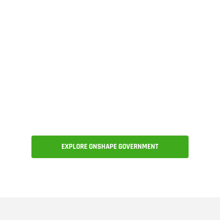
infraestructura de TI compleja para
que pueda innovar de forma segura y
cumplir con las normas. Para las
compañías en fase inicial que reúnan
los requisitos, Onshape Government
también está disponible a través del
Programa de Onshape para
empresas emergentes.
EXPLORE ONSHAPE GOVERNMENT