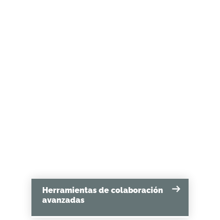
tiempo real, los equipos toman
decisiones más rápidas e informadas
que les ayudan a priorizar las
necesidades de los clientes, reducir
los errores de fabricación y mejorar
las relaciones con los proveedores.
Herramientas de colaboración
avanzadas