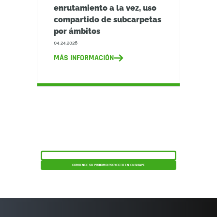
enrutamiento a la vez, uso
compartido de subcarpetas
por ámbitos
04.24.2026
MÁS INFORMACIÓN
Lance sus productos al mercado de forma
más rápida, segura y eficaz.
PROGRAMAR UNA DEMOSTRACIÓN DEL PRODUCTO
COMIENCE SU PRÓXIMO PROYECTO EN ONSHAPE