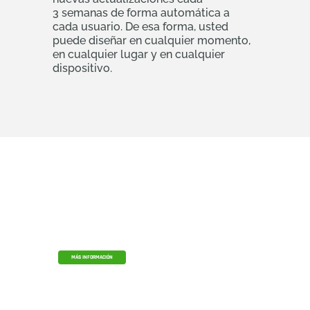
3 semanas de forma automática a
cada usuario. De esa forma, usted
puede diseñar en cualquier momento,
en cualquier lugar y en cualquier
dispositivo.
Empresa gubernamental Onshape
Onshape Government es una solución CAD &
PDM nativa de la nube diseñada para agencias y
organizaciones gubernamentales de EE. UU.
que trabajan en proyectos regulados o
delicados. Basado en AWS GovCloud, ayuda a las
empresas a cumplir los requisitos de
conformidad de ITAR y EAR.
MÁS INFORMACIÓN