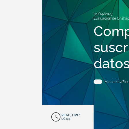
04/14/2023
Evaluación de Onshap
Compr
suscr
dato
Michael LaFle
READ TIME:
06:09