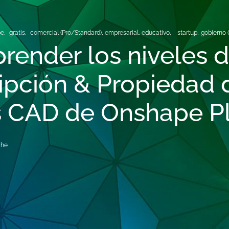
e,
gratis,
comercial (Pro/Standard),
empresarial, educativo,
startup,
gobierno (
ender los niveles 
ipción & Propiedad 
s CAD de Onshape P
che