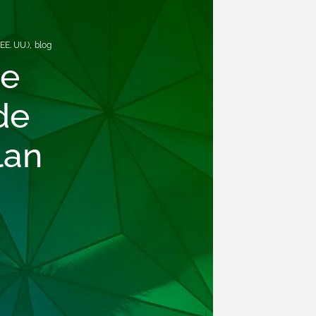
EE.
UU.),
blog
de
de
lan