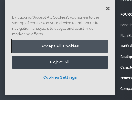
POURQ
By clicking “Accept All Cookies”, you agree to the
121 Seaport Boulevard, Boston, MA 02210
storing of cookies on your device to enhance site
Foncti
navigation, analyze site usage, and assist in our
marketing efforts.
Plan E
Accept All Cookies
Tarifs 
Boutiq
Reject All
Caract
Cookies Settings
Nouve
Compar
Inscription
Sécurité
© 2014 - Présent. En forme
Cen