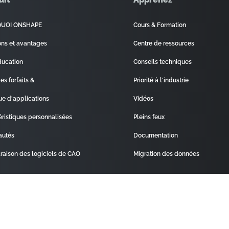
UOI ONSHAPE
Cours & Formation
ons et avantages
Centre de ressources
ducation
Conseils techniques
des forfaits &
Priorité à l'industrie
ue d'applications
Vidéos
éristiques personnalisées
Pleins feux
autés
Documentation
aison des logiciels de CAO
Migration des données
Légal
Paramètres Des Cookies
tre De Confidentialité