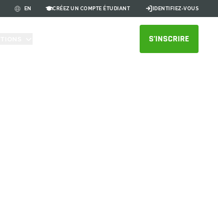
CRÉEZ UN COMPTE ÉTUDIANT
IDENTIFIEZ-VOUS
EN
S’INSCRIRE
UTIONS
tives
 de conception grâce à des