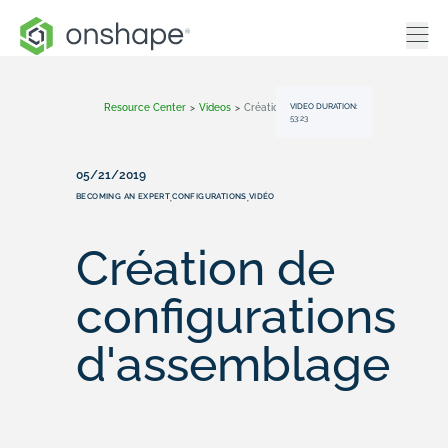
VIDEO DURATION:
Resource Center
>
Videos
>
Création De Configurations D'assemblage
53:23
05/21/2019
BECOMING AN EXPERT
CONFIGURATIONS
VIDÉO
,
,
Création de
configurations
d'assemblage