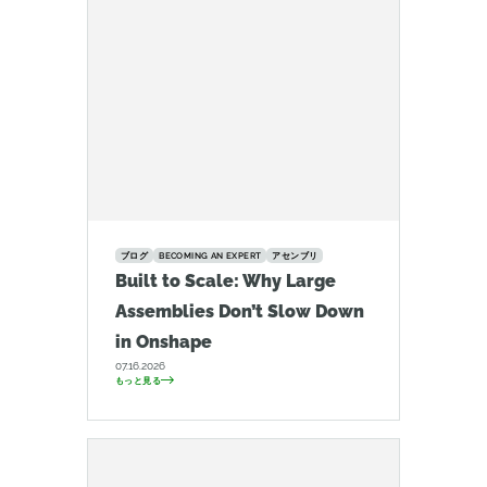
ブログ
BECOMING AN EXPERT
アセンブリ
Built to Scale: Why Large
Assemblies Don’t Slow Down
in Onshape
07.16.2026
もっと見る