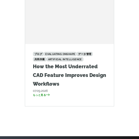
ブログ
EVALUATING ONSHAPE
データ管理
共同作業
ARTIFICIAL INTELLIGENCE
How the Most Underrated
CAD Feature Improves Design
Workflows
07.09.2026
もっと見る