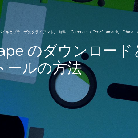
バイルとブラウザのクライアント
、
無料
、
Commercial (Pro/Standard)
、
Educatio
hape のダウンロー
トールの方法