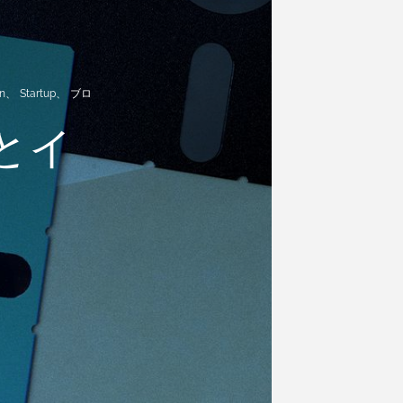
n
、
Startup
、
ブロ
ドとイ