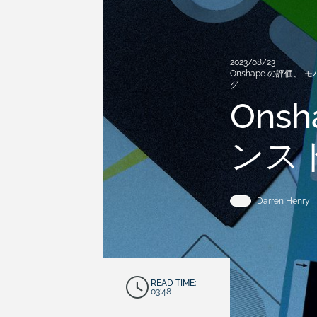
2023/08/23
Onshape の評価
、
モ
グ
Ons
ンス
Darren Henry
READ TIME:
03:48