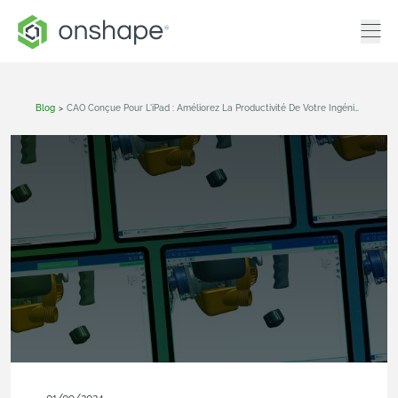
Blog
>
CAO Conçue Pour L'iPad : Améliorez La Productivité De Votre Ingénierie Où Que Vous Soyez !