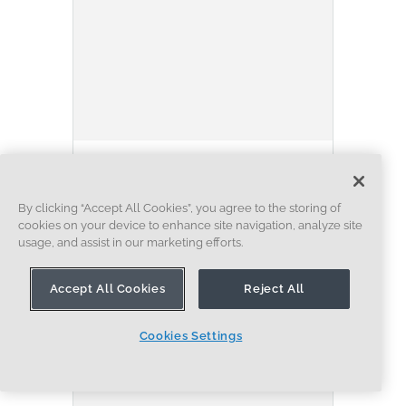
BLOG
NEWS FROM ONSHAPE @ PTC
ARTIFICIAL INTELLIGENCE
Onshape Labs: AI in CAD
By clicking “Accept All Cookies”, you agree to the storing of
cookies on your device to enhance site navigation, analyze site
Guided by Designers, Driven
usage, and assist in our marketing efforts.
by Innovation
07.15.2026
Accept All Cookies
Reject All
EN SAVOIR PLUS
Cookies Settings