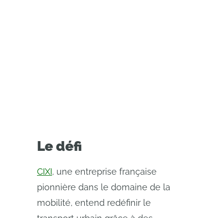
Comment CIXI établit une
nouvelle norme en matière de
transport à mobilité active grâce à
un écosystème d'ingénierie
moderne et intégré.
Le défi
CIXI
, une entreprise française
pionnière dans le domaine de la
mobilité, entend redéfinir le