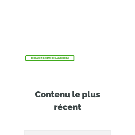
Le programme Onshape Discovery
Découvrez comment les professionnels de la
CAO qualifiés peuvent bénéficier d'Onshape
Professional pendant une durée maximale de 6
mois, sans frais !
DÉCOUVREZ ONSHAPE DÈS AUJOURD'HUI
Contenu le plus
récent