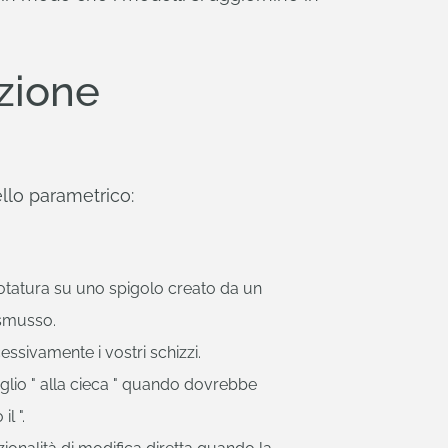
zione
lo parametrico:
otatura su uno spigolo creato da un
smusso.
ssivamente i vostri schizzi.
glio " alla cieca " quando dovrebbe
il ".