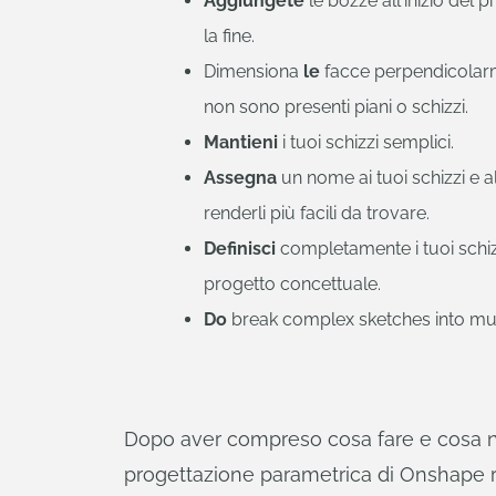
Aggiungete
le bozze all'inizio del 
la fine.
Dimensiona
le
facce perpendicolar
non sono presenti piani o schizzi.
Mantieni
i tuoi schizzi semplici.
Assegna
un nome ai tuoi schizzi e al
renderli più facili da trovare.
Definisci
completamente i tuoi schiz
progetto concettuale.
Do
break complex sketches into mul
Dopo aver compreso cosa fare e cosa no
progettazione parametrica di Onshape ri