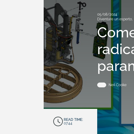
05/08/2024
Diventare un
esperto,
Come
radic
para
Neil Cooke
READ TIME:
07:44