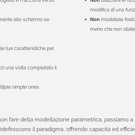
progetto e i raccordi verso
Non
utilizzare le fu
modifica di una funz
mente allo schermo se
Non
modellate featu
meno che non stiate
le tue caratteristiche per
zi una volta completato il
tiple simple ones.
n fare della modellazione parametrica, passiamo a e
definiscono il paradigma, offrendo capacità ed effici