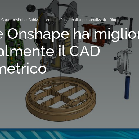
Caratteristiche, Schizzi, Lamiera,
Funzionalità
personalizzate,
Blog
 Onshape ha miglio
almente il CAD
metrico