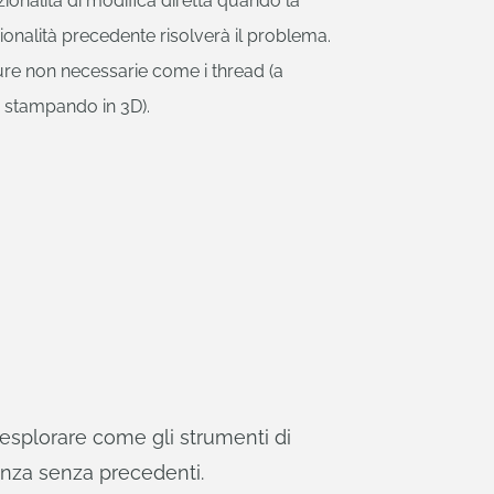
nzionalità di modifica diretta quando la
ionalità precedente risolverà il problema.
re non necessarie come i thread (a
 stampando in 3D).
splorare come gli strumenti di
enza senza precedenti.