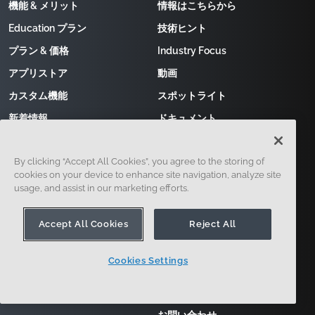
機能 & メリット
情報はこちらから
Education プラン
技術ヒント
プラン & 価格
Industry Focus
アプリストア
動画
カスタム機能
スポットライト
新着情報
ドキュメント
CAD Software Comparison
データ移行
By clicking “Accept All Cookies”, you agree to the storing of
cookies on your device to enhance site navigation, analyze site
サポート
について
usage, and assist in our marketing efforts.
Accept All Cookies
Reject All
サポートを受ける
私たちについて
フォーラム
ブログ
Cookies Settings
サービスステータス
[イベント]
変更ログ
採用情報