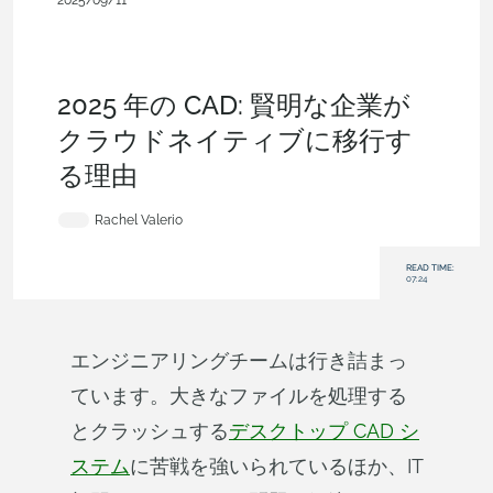
2025/09/11
ブログ
、
顧客とケーススタディ
、
コンフィギュレーション
、
カスタムフィーチャー
、
分岐とマージ
、
データ管理
、
コラボ
レーション
、
コンシューマー製品
、
産業機器・機械の設計
、
エネルギー
、
エンタープライズ
2025 年の CAD: 賢明な企業が
クラウドネイティブに移行す
る理由
Rachel Valerio
READ TIME:
07:24
エンジニアリングチームは行き詰まっ
ています。大きなファイルを処理する
とクラッシュする
デスクトップ CAD シ
ステム
に苦戦を強いられているほか、IT