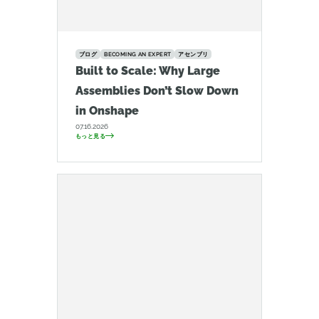
ブログ
BECOMING AN EXPERT
アセンブリ
Built to Scale: Why Large
Assemblies Don’t Slow Down
in Onshape
07.16.2026
もっと見る