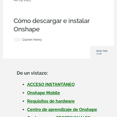
08/23/2023
Evaluación de
clientes
de Onshape, móviles
y
de
navegador,
gratuitos,
comerciales (Pro/Standard),
educativos, empresas
emergentes, blogs
Cómo descargar e instalar
Onshape
Darren Henry
READ TIME:
03:48
De un vistazo:
ACCESO INSTANTÁNEO
Onshape Mobile
Requisitos de hardware
Centro de aprendizaje de Onshape