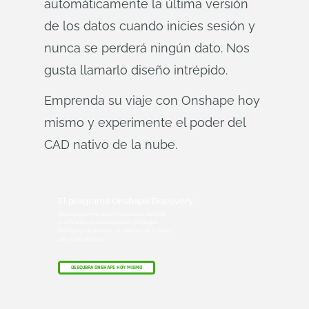
automáticamente la última versión
de los datos cuando inicies sesión y
nunca se perderá ningún dato. Nos
gusta llamarlo diseño intrépido.
Emprenda su viaje con Onshape hoy
mismo y experimente el poder del
CAD nativo de la nube.
El programa Onshape Discovery
Descubra cómo los profesionales de CAD
cualificados pueden obtener Onshape
Professional durante un máximo de 6 meses,
¡sin coste alguno!
DESCUBRA ONSHAPE HOY MISMO