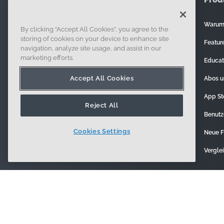
Warum
By clicking “Accept All Cookies”, you agree to the
121 Seaport Boulevard, Boston, MA 02210
storing of cookies on your device to enhance site
Feature
navigation, analyze site usage, and assist in our
marketing efforts.
Educat
Accept All Cookies
Abos u
App St
Reject All
Benutz
Cookies Settings
Neue F
Vergle
Registrieren
Sicherhei
© 2014 - Present. Onshape
D