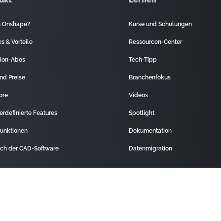
 Onshape?
Kurse und Schulungen
s & Vorteile
Ressourcen-Center
ion-Abos
Tech-Tipp
nd Preise
Branchenfokus
ore
Videos
erdefinierte Features
Spotlight
unktionen
Dokumentation
ich der CAD-Software
Datenmigration
t
Rechtliches
Cookie-Einstellungen
atenschutz-Center