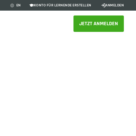
KONTO FÜR LERNENDE ERSTELLEN
ANMELDEN
EN
JETZT ANMELDEN
are für
teidigung
e konform mit der einzigen
aus der Luft-/Raumfahrt und
e.