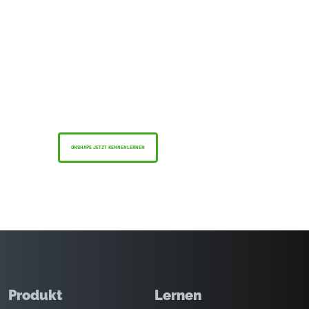
Das Onshape Discovery-Programm
Erfahren Sie, wie qualifizierte CAD-Experten
Onshape Professional bis zu 6 Monate lang
nutzen können — kostenlos!
ONSHAPE JETZT KENNENLERNEN
Produkt
Lernen