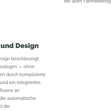
bei allen Fahrraddesig
 und Design
sign beschleunigt:
 loslegen — ohne
en durch komplizierte
nd ein integriertes
 Teams an
die automatische
d die