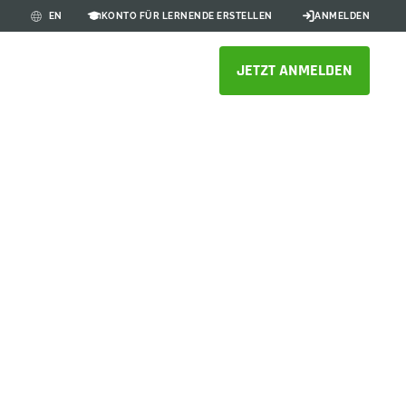
KONTO FÜR LERNENDE ERSTELLEN
ANMELDEN
EN
JETZT ANMELDEN
gütern mit
m CAD
arbeit und schaffen Sie
CAD