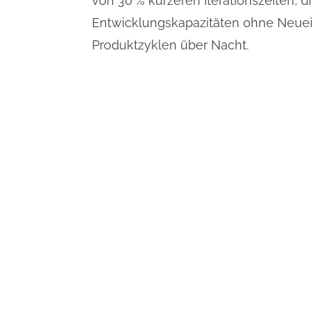
von 30 % kürzeren Iterationszeiten, d
Entwicklungskapazitäten ohne Neue
Produktzyklen über Nacht.