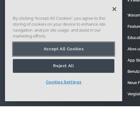
Warum
By clicking “Accept All Cookies”, you agree to the
121 Seaport Boulevard, Boston, MA 02210
storing of cookies on your device to enhance site
Feature
navigation, analyze site usage, and assist in our
marketing efforts.
Educat
Accept All Cookies
Abos u
App St
Reject All
Benutz
Cookies Settings
Neue F
Vergle
Registrieren
Sicherhei
© 2014 - Present. Onshape
D