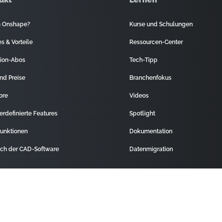
 Onshape?
Kurse und Schulungen
s & Vorteile
Ressourcen-Center
ion-Abos
Tech-Tipp
nd Preise
Branchenfokus
ore
Videos
erdefinierte Features
Spotlight
unktionen
Dokumentation
ich der CAD-Software
Datenmigration
t
Rechtliches
Cookie-Einstellungen
atenschutz-Center