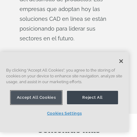
empresas que adoptan hoy las
soluciones CAD en línea se están
posicionando para liderar sus
sectores en el futuro.
El programa Onshape Discovery
Descubra cómo los profesionales de CAD
By clicking “Accept All Cookies”, you agree to the storing of
cualificados pueden obtener Onshape
cookies on your device to enhance site navigation, analyze site
Professional durante un máximo de 6 meses,
¡sin coste alguno!
usage, and assist in our marketing efforts.
DESCUBRA ONSHAPE HOY MISMO
Accept All Cookies
Reject All
Cookies Settings
Contenido más