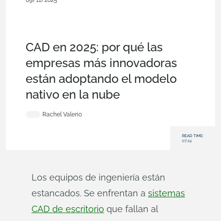
09/11/2025
Blog
,
Customers & Case Studies
,
Configurations
,
Custom
Features
,
Branching & Merging
,
Data
Management
,
Collaboration
,
Consumer Products
,
Industrial
Equipment & Machine Design
,
Energy
,
Enterprise
CAD en 2025: por qué las
empresas más innovadoras
están adoptando el modelo
nativo en la nube
Rachel Valerio
READ TIME:
07:24
Los equipos de ingeniería están
estancados. Se enfrentan a
sistemas
CAD de escritorio
que fallan al