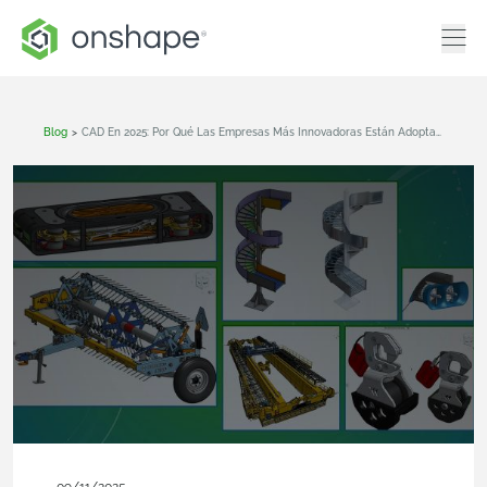
Blog
>
CAD En 2025: Por Qué Las Empresas Más Innovadoras Están Adoptando El Modelo Nativo En La Nube