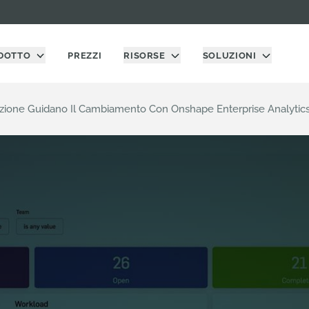
DOTTO
PREZZI
RISORSE
SOLUZIONI
azione Guidano Il Cambiamento Con Onshape Enterprise Analytic