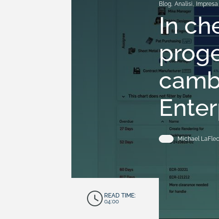
Blog
,
Analisi
,
Impresa
In ch
proge
camb
Enter
Michael LaFle
READ TIME:
04:00