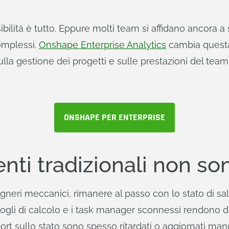
isibilità è tutto. Eppure molti team si affidano ancora a
complessi.
Onshape Enterprise Analytics
cambia questa
sulla gestione dei progetti e sulle prestazioni del team,
ONSHAPE PER ENTERPRISE
nti tradizionali non son
gneri meccanici, rimanere al passo con lo stato di sa
i fogli di calcolo e i task manager sconnessi rendono di
ort sullo stato sono spesso ritardati o aggiornati man