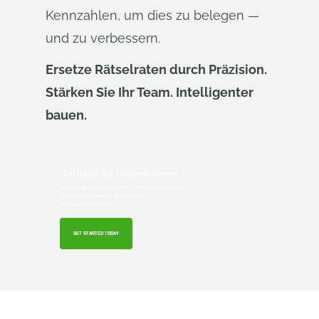
Kennzahlen, um dies zu belegen —
und zu verbessern.
Ersetze Rätselraten durch Präzision.
Stärken Sie Ihr Team. Intelligenter
bauen.
Onshape für Unternehmen
Schnell und zielorientiert: Bessere Designs und
Konstruktionen mit cloudnativer
Produktentwicklung.
GET STARTED TODAY