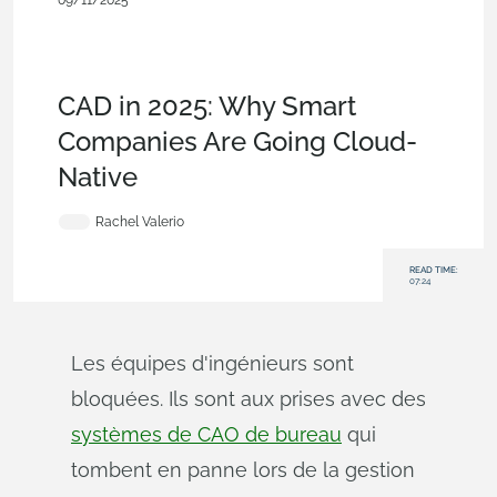
09/11/2025
Blog
,
Customers & Case Studies
,
Configurations
,
Custom
Features
,
Branching & Merging
,
Data
Management
,
Collaboration
,
Consumer Products
,
Industrial
Equipment & Machine Design
,
Energy
,
Enterprise
CAD in 2025: Why Smart
Companies Are Going Cloud-
Native
Rachel Valerio
READ TIME:
07:24
Les équipes d'ingénieurs sont
bloquées. Ils sont aux prises avec des
systèmes de CAO de bureau
qui
tombent en panne lors de la gestion