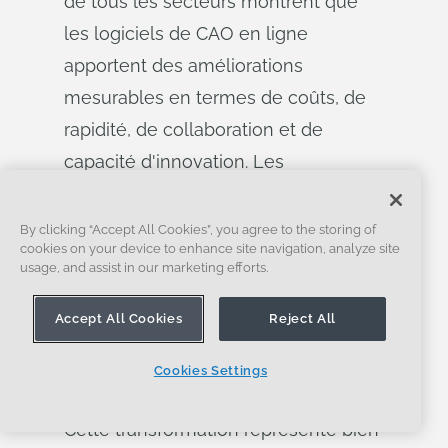
de tous les secteurs montrent que
les logiciels de CAO en ligne
apportent des améliorations
mesurables en termes de coûts, de
rapidité, de collaboration et de
capacité d'innovation. Les
organisations qui reconnaissent ce
changement et agissent de manière
By clicking “Accept All Cookies”, you agree to the storing of
cookies on your device to enhance site navigation, analyze site
décisive développent des capacités
usage, and assist in our marketing efforts.
qui définiront un avantage
Accept All Cookies
Reject All
concurrentiel sur un marché de plus
en plus connecté et en évolution
Cookies Settings
rapide.
Cette transformation représente bien