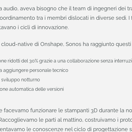
a audio, aveva bisogno che il team di ingegneri dei t
inamento tra i membri dislocati in diverse sedi. I fl
tavano i cicli di innovazione.
loud-native di Onshape, Sonos ha raggiunto questi ri
ne ridotti del 30% grazie a una collaborazione senza interruzi
nza aggiungere personale tecnico
on sviluppo notturno
ione automatica delle versioni
 facevamo funzionare le stampanti 3D durante la not
accoglievamo le parti al mattino, costruivamo i proto
ntavamo le conoscenze nel ciclo di progettazione s