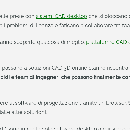
 alle prese con
sistemi CAD desktop
che si bloccano d
a i problemi di licenza e faticano a collaborare tra te
 hanno scoperto qualcosa di meglio:
piattaforme CAD 
 che passano a soluzioni CAD 3D online stanno riscontr
iù rapidi e team di ingegneri che possono finalmente c
cedere al software di progettazione tramite un brows
le altre soluzioni.
d " sono in realtà solo software desktop a cui si acce