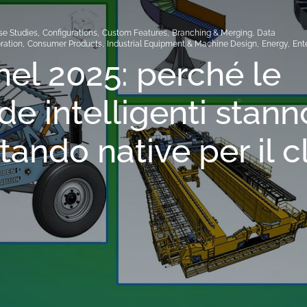
se Studies
,
Configurations
,
Custom Features
,
Branching & Merging
,
Data
ration
,
Consumer Products
,
Industrial Equipment & Machine Design
,
Energy
,
Ent
el 2025: perché le
de intelligenti stann
tando native per il 