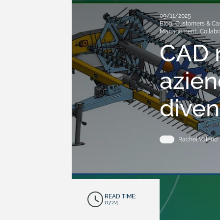
09/11/2025
Blog
,
Customers & Ca
Management
,
Collabo
CAD n
azien
diven
Rachel Valerio
READ TIME:
07:24