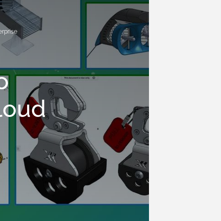
erprise
o
cloud