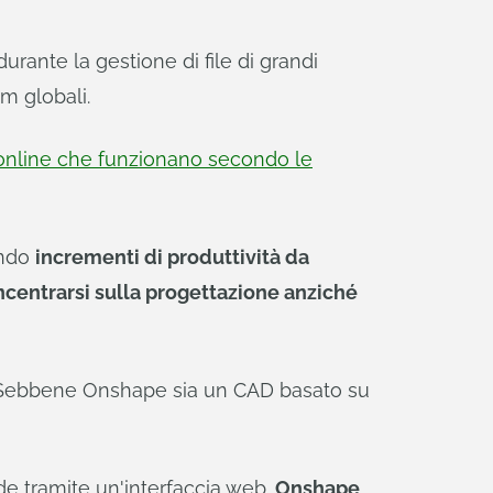
urante la gestione di file di grandi
am globali.
online che funzionano secondo le
ando
incrementi di produttività da
oncentrarsi sulla progettazione anziché
er. Sebbene Onshape sia un CAD basato su
de tramite un'interfaccia web.
Onshape