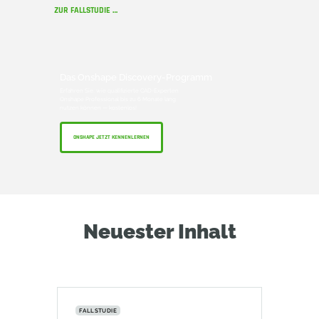
ZUR FALLSTUDIE …
Das Onshape Discovery-Programm
Erfahren Sie, wie qualifizierte CAD-Experten
Onshape Professional bis zu 6 Monate lang
nutzen können — kostenlos!
ONSHAPE JETZT KENNENLERNEN
Neuester Inhalt
FALLSTUDIE