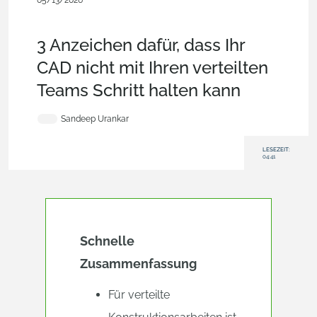
05/13/2026
Blog,
Mobil- und
Browserclients,
Enterprise,
Kommerziell
(Pro/Standard)
3 Anzeichen dafür, dass Ihr
CAD nicht mit Ihren verteilten
Teams Schritt halten kann
Sandeep Urankar
LESEZEIT:
04:41
Schnelle
Zusammenfassung
Für verteilte