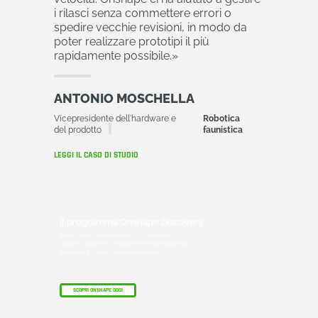
i rilasci senza commettere errori o
spedire vecchie revisioni, in modo da
poter realizzare prototipi il più
rapidamente possibile.
»
ANTONIO MOSCHELLA
Vicepresidente dell'hardware e
Robotica
del prodotto
faunistica
LEGGI IL CASO DI STUDIO
Il programma Onshape Discovery
Scopri come professionisti CAD qualificati
possono ottenere Onshape Professional per un
massimo di 6 mesi, senza alcun costo!
SCOPRI ONSHAPE OGGI