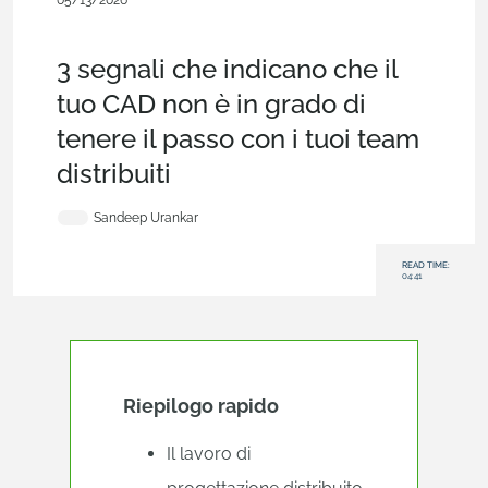
05/13/2026
Blog, client
mobili e
browser,
Enterprise,
commerciali
(Pro/Standard)
3 segnali che indicano che il
tuo CAD non è in grado di
tenere il passo con i tuoi team
distribuiti
Sandeep Urankar
READ TIME:
04:41
Riepilogo rapido
Il lavoro di