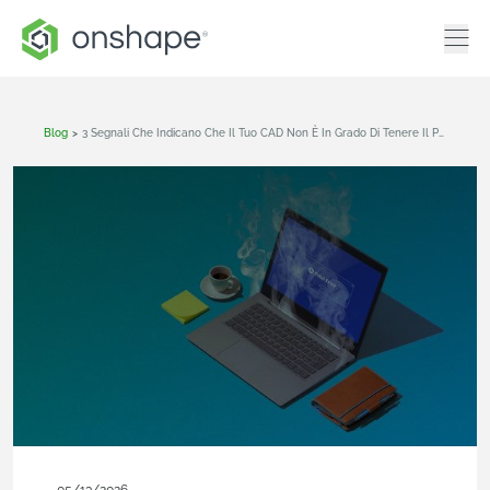
Blog
>
3 Segnali Che Indicano Che Il Tuo CAD Non È In Grado Di Tenere Il Passo Con I Tuoi Team Distribuiti